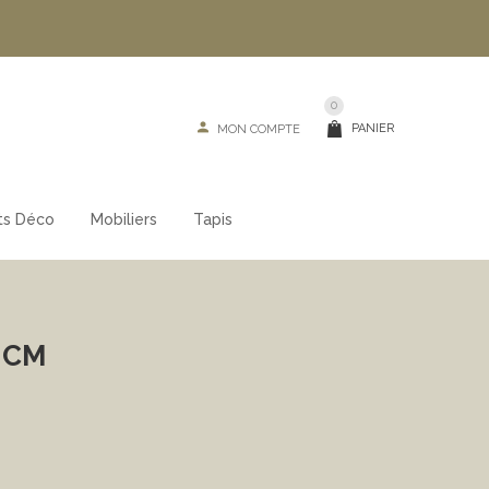
0
PANIER
MON COMPTE
ts Déco
Mobiliers
Tapis
 CM