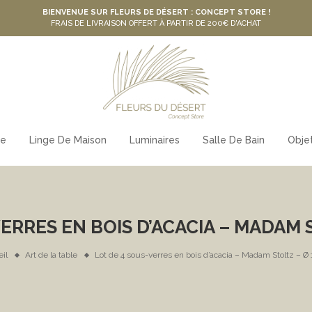
BIENVENUE SUR FLEURS DE DÉSERT : CONCEPT STORE !
FRAIS DE LIVRAISON OFFERT À PARTIR DE 200€ D'ACHAT
le
Linge De Maison
Luminaires
Salle De Bain
Obje
ERRES EN BOIS D’ACACIA – MADAM 
il
Art de la table
Lot de 4 sous-verres en bois d’acacia – Madam Stoltz – Ø