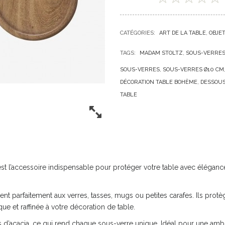
CATÉGORIES:
ART DE LA TABLE
OBJE
TAGS:
MADAM STOLTZ
SOUS-VERRES
SOUS-VERRES
SOUS-VERRES Ø10 CM
DÉCORATION TABLE BOHÈME
DESSOUS
TABLE
t l’accessoire indispensable pour protéger votre table avec élégance.
t parfaitement aux verres, tasses, mugs ou petites carafes. Ils protèg
que et raffinée à votre décoration de table.
is d’acacia, ce qui rend chaque sous-verre unique. Idéal pour une a