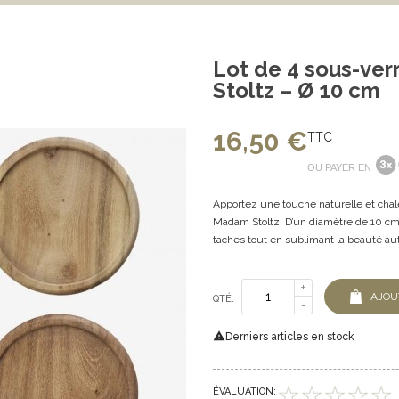
Lot de 4 sous-ver
Stoltz – Ø 10 cm
16,50 €
TTC
OU PAYER EN
Apportez une touche naturelle et chale
Madam Stoltz. D’un diamètre de 10 cm,
taches tout en sublimant la beauté au
AJOU
QTÉ:

Derniers articles en stock
ÉVALUATION: