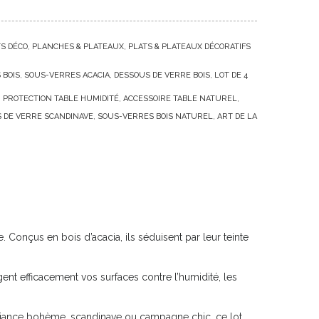
TS DÉCO
PLANCHES & PLATEAUX
PLATS & PLATEAUX DÉCORATIFS
 BOIS
SOUS-VERRES ACACIA
DESSOUS DE VERRE BOIS
LOT DE 4
PROTECTION TABLE HUMIDITÉ
ACCESSOIRE TABLE NATUREL
 DE VERRE SCANDINAVE
SOUS-VERRES BOIS NATUREL
ART DE LA
 Conçus en bois d’acacia, ils séduisent par leur teinte
ent efficacement vos surfaces contre l’humidité, les
mbiance bohème, scandinave ou campagne chic, ce lot