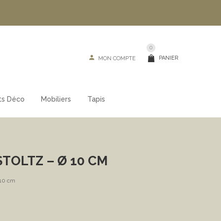
0
PANIER
MON COMPTE
ts Déco
Mobiliers
Tapis
STOLTZ – Ø 10 CM
 10 cm