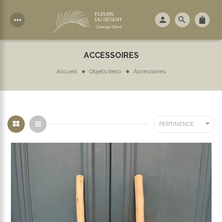
more_horiz
ACCESSOIRES
Accueil
Objets déco
Accessoires

PERTINENCE