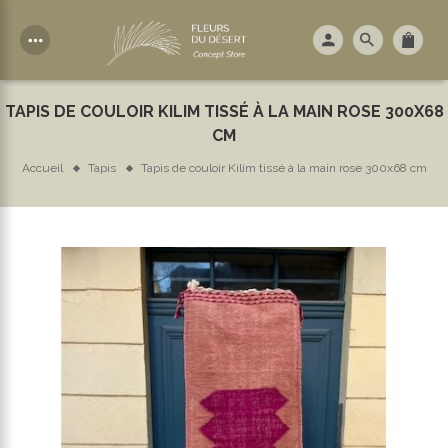
more_horiz
TAPIS DE COULOIR KILIM TISSÉ À LA MAIN ROSE 300X68
CM
Accueil
Tapis
Tapis de couloir Kilim tissé à la main rose 300x68 cm