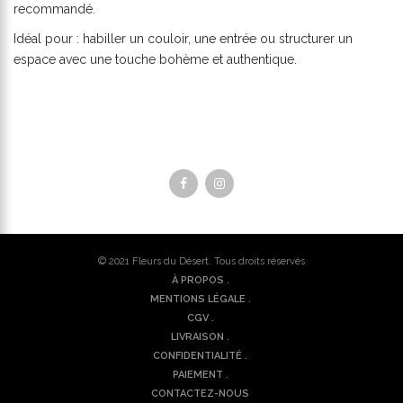
recommandé.
Idéal pour : habiller un couloir, une entrée ou structurer un
espace avec une touche bohème et authentique.
© 2021
Fleurs du Désert
. Tous droits réservés
À PROPOS .
MENTIONS LÉGALE .
CGV .
LIVRAISON .
CONFIDENTIALITÉ .
PAIEMENT .
CONTACTEZ-NOUS