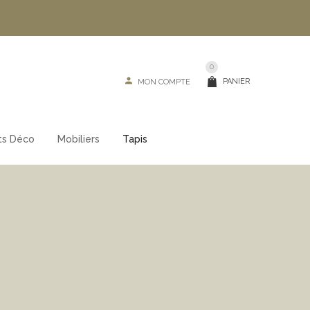
0
PANIER
MON COMPTE
ts Déco
Mobiliers
Tapis