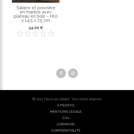
Salière et poivrière
en marbre avec
plateau en bois – H10
x 14,5 x 7,5 cm
34,00 €
© 2021
Fleurs du Désert
. Tous droits réservés
À PROPOS .
MENTIONS LÉGALE .
CGV .
LIVRAISON .
CONFIDENTIALITÉ .