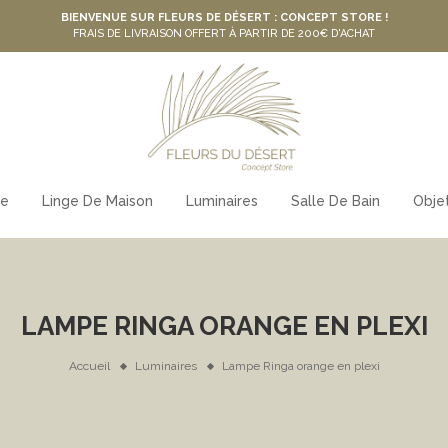
BIENVENUE SUR FLEURS DE DÉSERT : CONCEPT STORE !
FRAIS DE LIVRAISON OFFERT À PARTIR DE 200€ D'ACHAT
le
Linge De Maison
Luminaires
Salle De Bain
Obje
LAMPE RINGA ORANGE EN PLEXI
Accueil
Luminaires
Lampe Ringa orange en plexi