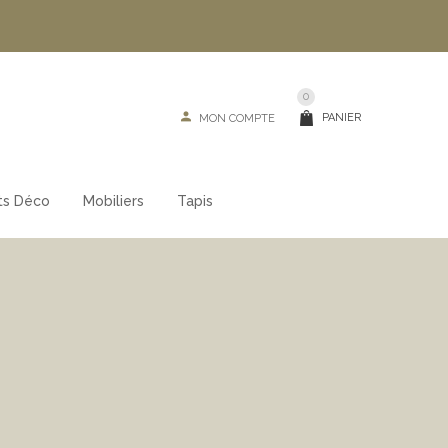
0
PANIER
MON COMPTE
ts Déco
Mobiliers
Tapis