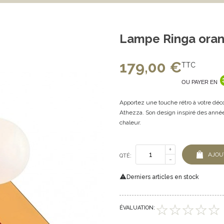
Lampe Ringa oran
179,00 €
TTC
OU PAYER EN
Apportez une touche rétro à votre déc
Athezza. Son design inspiré des année
chaleur.
AJOU
QTÉ:

Derniers articles en stock
ÉVALUATION: