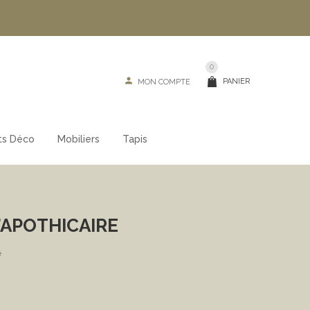
0
PANIER
MON COMPTE
ts Déco
Mobiliers
Tapis
’APOTHICAIRE
e