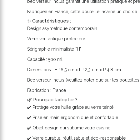
bec verseur inclus garantit une utilisation pratique et pré
Fabriquée en France, cette bouteille incarne un choix à 
✨ Caractéristiques :
Design asymétrique contemporain
Verre vert antique protecteur
Sérigraphie minimaliste “H”
Capacité : 500 ml
Dimensions : H 16,5 cm x L 12,3 cm x P 4,8 cm
Bec verseur inclus (veuillez noter que sur les bouteille
Fabrication : France
🌿 Pourquoi l’adopter ?
✔️ Protège votre huile grâce au verre teinté
✔️ Prise en main ergonomique et confortable
✔️ Objet design qui sublime votre cuisine
✔️ Verre durable, réutilisable et éco-responsable