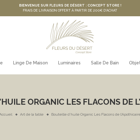
BIENVENUE SUR FLEURS DE DÉSERT : CONCEPT STORE !
FRAIS DE LIVRAISON OFFERT À PARTIR DE 200€ D'ACHAT
le
Linge De Maison
Luminaires
Salle De Bain
Obje
’HUILE ORGANIC LES FLACONS DE L
Accueil
Art de la table
Bouteille d’huile Organic Les Flacons de l’Apothicair