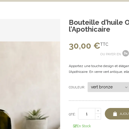
Bouteille d’huile
l’Apothicaire
30,00 €
TTC
OU PAYER EN
Apportez une touche design et élégante
l’Apothicaire. En verre vert antique, el
COULEUR:
AJOU
QTÉ:
En Stock