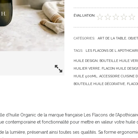
ÉVALUATION:
CATÉGORIES:
ART DE LA TABLE
OBJE
TAGS:
LES FLACONS DE L APOTHICAIR
HUILE DESIGN
BOUTEILLE HUILE VER
HUILIER VERRE
FLACON HUILE DESIG
HUILE 500ML
ACCESSOIRE CUISINE 
BOUTEILLE HUILE DÉCORATIVE
FLACO
lle d’huile Organic de la marque française Les Flacons de l’Apothicai
ique contemporaine et fonctionnalité pour mettre en valeur votre huile d
de la lumière, préservant ainsi toutes ses qualités. Sa forme ergonom