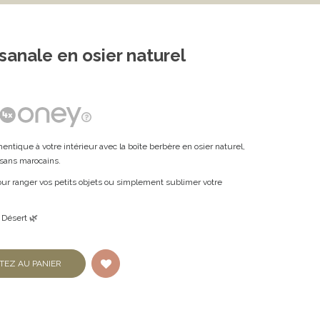
sanale en osier naturel
entique à votre intérieur avec la boîte berbère en osier naturel,
isans marocains.
 pour ranger vos petits objets ou simplement sublimer votre
 Désert 🌿
TEZ AU PANIER