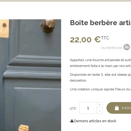
Boîte berbère arti
22,00 €
TTC
OU PAYER EN
Apportez une touche artisanale et auth
entièrement faite à la main par nos art
Disponible en taille S, elle est idéale
décoration.
Une création unique signée Fleurs du
AJOU
QTÉ:

Derniers articles en stock