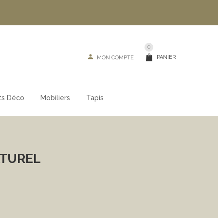
0
PANIER
MON COMPTE
ts Déco
Mobiliers
Tapis
ATUREL