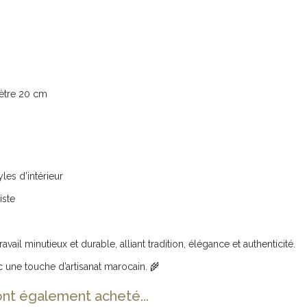
mètre 20 cm
les d’intérieur
iste
vail minutieux et durable, alliant tradition, élégance et authenticité.
une touche d’artisanat marocain. 🌾
ont également acheté...