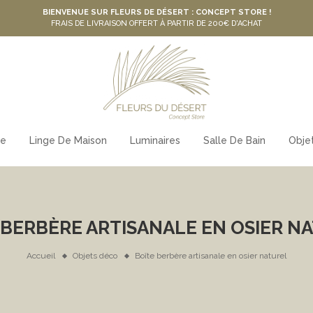
BIENVENUE SUR FLEURS DE DÉSERT : CONCEPT STORE !
FRAIS DE LIVRAISON OFFERT À PARTIR DE 200€ D'ACHAT
le
Linge De Maison
Luminaires
Salle De Bain
Obje
 BERBÈRE ARTISANALE EN OSIER N
Accueil
Objets déco
Boîte berbère artisanale en osier naturel