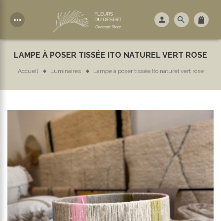
more_horiz
LAMPE À POSER TISSÉE ITO NATUREL VERT ROSE
Accueil
Luminaires
Lampe à poser tissée Ito naturel vert rose